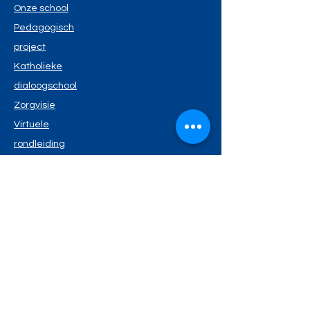
Onze school
Pedagogisch
project
Katholieke
dialoogschool
Zorgvisie
Virtuele
rondleiding
Nuttige info
Schoolreglement
Schoolmenu
Kalende
r
Privacyverklaring
Wie is wie?