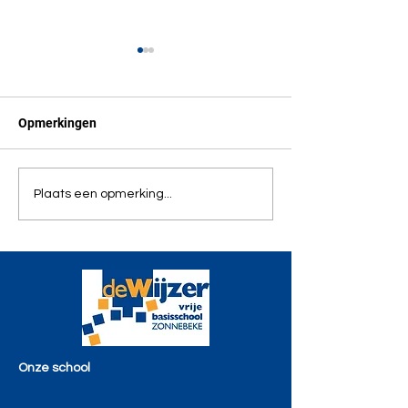
Opmerkingen
Proficiat, Marthe!
De WijzerWeide,
Plaats een opmerking...
spelen leren is!
Onze school