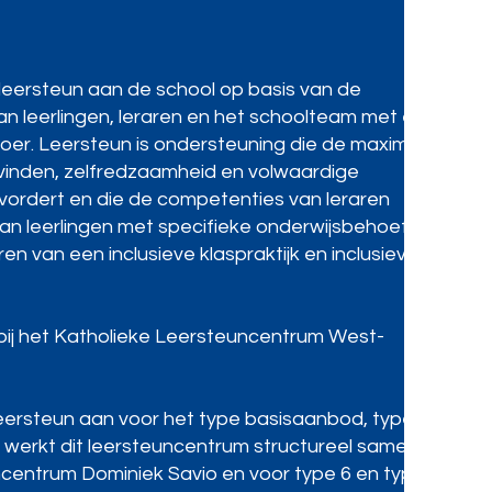
leersteun aan de school op basis van de
 leerlingen, leraren en het schoolteam met een
loer. Leersteun is ondersteuning die de maximale
evinden, zelfredzaamheid en volwaardige
evordert en die de competenties van leraren
van leerlingen met specifieke onderwijsbehoeften.
en van een inclusieve klaspraktijk en inclusieve
bij het Katholieke Leersteuncentrum West-
leersteun aan voor het type basisaanbod, type 2,
4 werkt dit leersteuncentrum structureel samen
ncentrum Dominiek Savio en voor type 6 en type 7