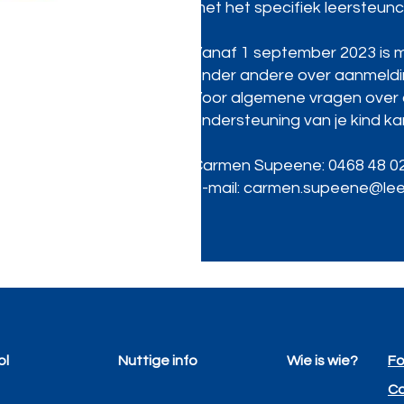
met het specifiek leersteun
Vanaf 1 september 2023 is m
onder andere over aanmeldi
Voor algemene vragen over 
ondersteuning van je kind ka
Carmen Supeene: 0468 48 0
e-mail: carmen.supeene@lee
ol
Nuttige info
Wie is wie?
Fo
Co