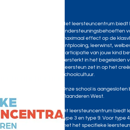
Het leersteuncentrum biedt 
ondersteuningsbehoeften van
maximaal effect op de klasv
ontplooiing, leerwinst, welb
participatie van jouw kind b
versterkt in het begeleiden 
Leersteun zet in op het creër
schoolcultuur.
Onze school is aangesloten 
Vlaanderen West.
Dit leersteuncentrum biedt 
type 3 en type 9. Voor type 
met het specifieke leersteu