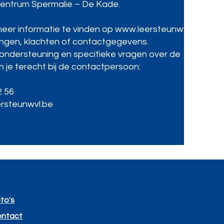
centrum Spermalie – De Kade.
eer informatie te vinden op
www.leersteunwvl.be
,
ngen, klachten of contactgegevens.
ondersteuning en specifieke vragen over de
n je terecht bij de contactpersoon:
2 56
rsteunwvl.be
Inloggen
to's
ntact