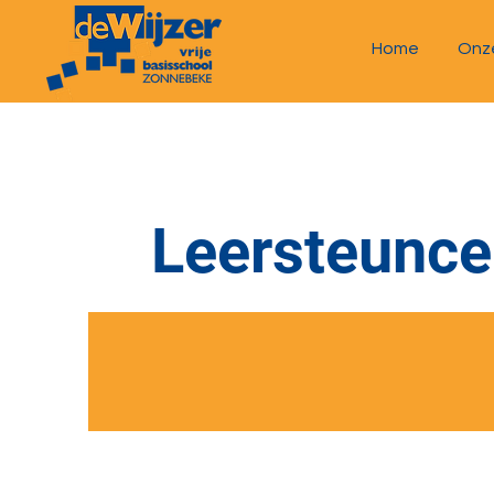
Home
Onz
Leersteunc