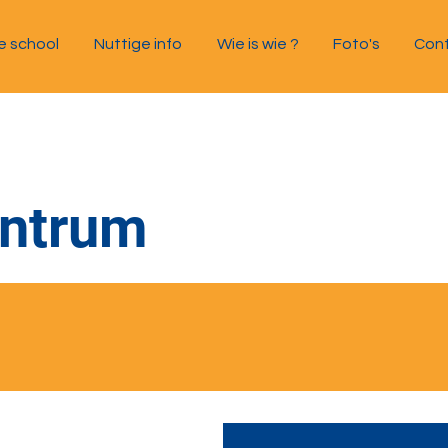
e school
Nuttige info
Wie is wie ?
Foto's
Con
entrum