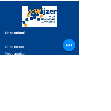
Onze school
Onze school
Pedagogisch
project
Katholieke
dialoogschool
Zorgvisie
Virtuele
rondleiding
Nuttige info