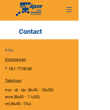
Contact
Info:
Schooluren
T:
051-77.90.95
Telefoon
ma - di - do (8u45 - 16u05)
woe (8u45 - 11u30)
vrij (8u45 -15u)